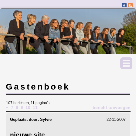
Gastenboek
107 berichten, 11 pagina's
«
7
8
9
10
11
bericht toevoegen
Geplaatst door:
Sylvie
22-11-2007
nieuwe site