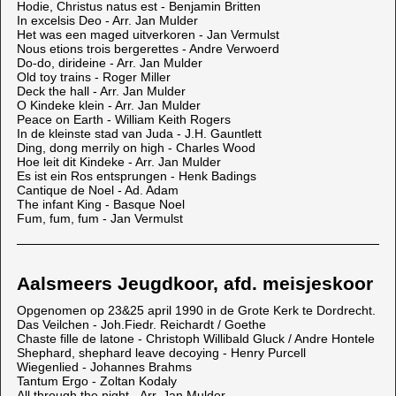
Hodie, Christus natus est - Benjamin Britten
In excelsis Deo - Arr. Jan Mulder
Het was een maged uitverkoren - Jan Vermulst
Nous etions trois bergerettes - Andre Verwoerd
Do-do, dirideine - Arr. Jan Mulder
Old toy trains - Roger Miller
Deck the hall - Arr. Jan Mulder
O Kindeke klein - Arr. Jan Mulder
Peace on Earth - William Keith Rogers
In de kleinste stad van Juda - J.H. Gauntlett
Ding, dong merrily on high - Charles Wood
Hoe leit dit Kindeke - Arr. Jan Mulder
Es ist ein Ros entsprungen - Henk Badings
Cantique de Noel - Ad. Adam
The infant King - Basque Noel
Fum, fum, fum - Jan Vermulst
Aalsmeers Jeugdkoor, afd. meisjeskoor
Opgenomen op 23&25 april 1990 in de Grote Kerk te Dordrecht.
Das Veilchen - Joh.Fiedr. Reichardt / Goethe
Chaste fille de latone - Christoph Willibald Gluck / Andre Hontele
Shephard, shephard leave decoying - Henry Purcell
Wiegenlied - Johannes Brahms
Tantum Ergo - Zoltan Kodaly
All through the night - Arr. Jan Mulder