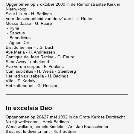
Opgenomen op 7 oktober 2000 in de Remonstrantse Kerk in
Nieuwkoop
Sicut Lilium - H. Badings
Voor de schoonheid van deez' aard - J. Rutter
Messe Basse - G. Faure
- Kyrie
- Sanctus
- Benedictus
- Agnus Dei
Bist du bei mir - J.S. Bach
Ave Maria - H. Andriessen
Cantique de Jean Racine - G. Faure
Steal Away - onbekend
Ave verum corpus - F. Poulenc
Cum subit ilius - H. Weiss - Steinberg
Het lied van Isabella - H. Badings
Villo - Z. Kodaly
Het kattenduet - G. Rossini
In excelsis Deo
Opgenomen op 26&27 mei 1992 in de Grote Kerk te Dordrecht
Nu sijt wellecome - Henk Badings
Wees welkom, hemels Kindeke - Arr. Jan Kaasschieter
Il est ne, le divin Enfant - Kurt Suttner