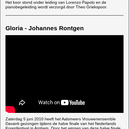
Het koor stond onder leiding van Lorenzo Papolo en de
pianobegeleiding wordt verzorgd door Theo Griekspoor.
Gloria - Johannes Rontgen
Zaterdag 5 juni 2010 heeft het Aalsmeers Vrouwenensemble
Davanti gezongen tijdens de halve finale van het Nederlands
Korenfestival in Arnhem. Door het winnen van deze halve finale