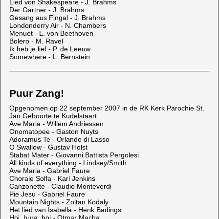
Lied von Shakespeare - J. Brahms
Der Gartner - J. Brahms
Gesang aus Fingal - J. Brahms
Londonderry Air - N. Chambers
Menuet - L. von Beethoven
Bolero - M. Ravel
Ik heb je lief - P. de Leeuw
Somewhere - L. Bernstein
Puur Zang!
Opgenomen op 22 september 2007 in de RK Kerk Parochie St.
Jan Geboorte te Kudelstaart
Ave Maria - Willem Andriessen
Onomatopee - Gaston Nuyts
Adoramus Te - Orlando di Lasso
O Swallow - Gustav Holst
Stabat Mater - Giovanni Battista Pergolesi
All kinds of everything - Lindsey/Smith
Ave Maria - Gabriel Faure
Chorale Solfa - Karl Jenkins
Canzonette - Claudio Monteverdi
Pie Jesu - Gabriel Faure
Mountain Nights - Zoltan Kodaly
Het lied van Isabella - Henk Badings
Hoi, hura, hoj - Otmar Macha