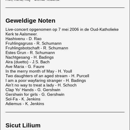
Geweldige Noten
Live-concert opgenomen op 7 mei 2006 in de Oud-Katholieke
Kerk te Aalsmeer.
Hashivenu - D. Rao
Fruhlingsgruss - R. Schumann
Fruhlingsbotschaft - R. Schumann
Estes Grun - R. Schumann
Nachtgesang - H. Badings
Aira (duetto) - J.S. Bach
Ave Maria - G. Faure
In the merry month of May - H. Youll
Two daughters of an aged stream - H. Purcell
I am a poor wayfaring stranger - H. Badings
Ain't no way to treat a lady - H. Schoch
Clap Yo' Hands - G. Gershwin
Gershwin for girls - G. Gershwin
Sol-Fa - K. Jenkins
Adiemus - K. Jenkins
Sicut Lilium